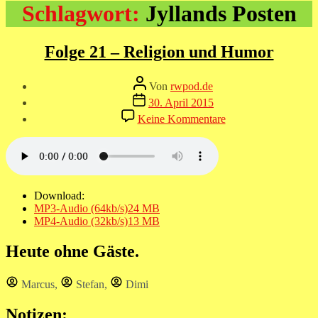
Schlagwort:
Jyllands Posten
Folge 21 – Religion und Humor
Beitragsautor
Von
rwpod.de
Veröffentlichungsdatum
30. April 2015
zu
Keine Kommentare
Folge
21
–
Religion
und
Humor
Download:
MP3-Audio (64kb/s)
24 MB
MP4-Audio (32kb/s)
13 MB
Heute ohne Gäste.
Marcus
,
Stefan
,
Dimi
Notizen: