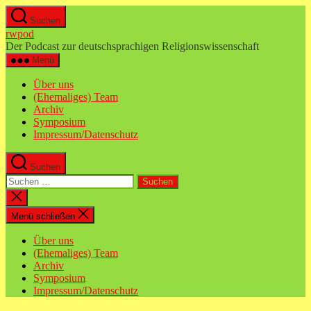
Zum
Suchen
Inhalt
rwpod
springen
Der Podcast zur deutschsprachigen Religionswissenschaft
Menü
Über uns
(Ehemaliges) Team
Archiv
Symposium
Impressum/Datenschutz
Suchen
Suchen
nach:
Suche
schließen
Menü schließen
Über uns
(Ehemaliges) Team
Archiv
Symposium
Impressum/Datenschutz