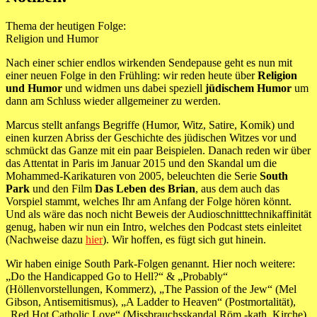
Thema der heutigen Folge:
Religion und Humor
Nach einer schier endlos wirkenden Sendepause geht es nun mit
einer neuen Folge in den Frühling: wir reden heute über
Religion
und Humor
und widmen uns dabei speziell
jüdischem Humor
um
dann am Schluss wieder allgemeiner zu werden.
Marcus stellt anfangs Begriffe (Humor, Witz, Satire, Komik) und
einen kurzen Abriss der Geschichte des jüdischen Witzes vor und
schmückt das Ganze mit ein paar Beispielen. Danach reden wir über
das Attentat in Paris im Januar 2015 und den Skandal um die
Mohammed-Karikaturen von 2005, beleuchten die Serie
South
Park
und den Film
Das Leben des Brian
, aus dem auch das
Vorspiel stammt, welches Ihr am Anfang der Folge hören könnt.
Und als wäre das noch nicht Beweis der Audioschnitttechnikaffinität
genug, haben wir nun ein Intro, welches den Podcast stets einleitet
(Nachweise dazu
hier
). Wir hoffen, es fügt sich gut hinein.
Wir haben einige South Park-Folgen genannt. Hier noch weitere:
„Do the Handicapped Go to Hell?“ & „Probably“
(Höllenvorstellungen, Kommerz), „The Passion of the Jew“ (Mel
Gibson, Antisemitismus), „A Ladder to Heaven“ (Postmortalität),
„Red Hot Catholic Love“ (Missbrauchsskandal Röm.-kath. Kirche),