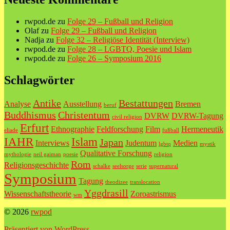
rwpod.de
zu
Folge 29 – Fußball und Religion
Olaf
zu
Folge 29 – Fußball und Religion
Nadja
zu
Folge 32 – Religiöse Identität (Interview)
rwpod.de
zu
Folge 28 – LGBTQ, Poesie und Islam
rwpod.de
zu
Folge 26 – Symposium 2016
Schlagwörter
Antike
Bestattungen
Analyse
Ausstellung
Bremen
beruf
Buddhismus
Christentum
DVRW
DVRW-Tagung
civil religion
Erfurt
Ethnographie
Feldforschung
Film
Hermeneutik
eliade
fußball
IAHR
Islam
Japan
Interviews
Judentum
Medien
lgbtq
mystik
Qualitative Forschung
mythologie
neil gaiman
poesie
religion
Rom
Religionsgeschichte
schalke
seelsorge
serie
supernatural
Symposium
Tagung
theodizee
translocation
Yggdrasill
Wissenschaftstheorie
Zoroastrismus
wm
© 2026
rwpod
Präsentiert von WordPress