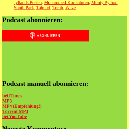
Jyllands Posten
,
Mohammed-Karikaturen
,
Monty Python
,
South Park
,
Talmud
,
Torah
,
Witze
Podcast abonnieren:
Podcast manuell abonnieren:
bei iTunes
MP3
MP4 (Empfehlung!)
Torrent MP3
bei
YouTube
Neueste Kommentare