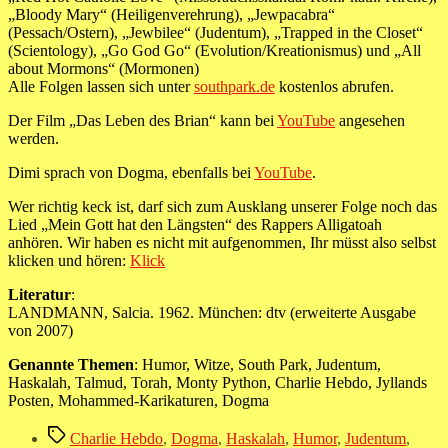
„Bloody Mary“ (Heiligenverehrung), „Jewpacabra“
(Pessach/Ostern), „Jewbilee“ (Judentum), „Trapped in the Closet“
(Scientology), „Go God Go“ (Evolution/Kreationismus) und „All
about Mormons“ (Mormonen)
Alle Folgen lassen sich unter
southpark.de
kostenlos abrufen.
Der Film „Das Leben des Brian“ kann bei
YouTube
angesehen
werden.
Dimi sprach von Dogma, ebenfalls bei
YouTube
.
Wer richtig keck ist, darf sich zum Ausklang unserer Folge noch das
Lied „Mein Gott hat den Längsten“ des Rappers Alligatoah
anhören. Wir haben es nicht mit aufgenommen, Ihr müsst also selbst
klicken und hören:
Klick
Literatur
:
LANDMANN, Salcia. 1962. München: dtv (erweiterte Ausgabe
von 2007)
Genannte Themen
: Humor, Witze, South Park, Judentum,
Haskalah, Talmud, Torah, Monty Python, Charlie Hebdo, Jyllands
Posten, Mohammed-Karikaturen, Dogma
Schlagwörter
Charlie Hebdo
,
Dogma
,
Haskalah
,
Humor
,
Judentum
,