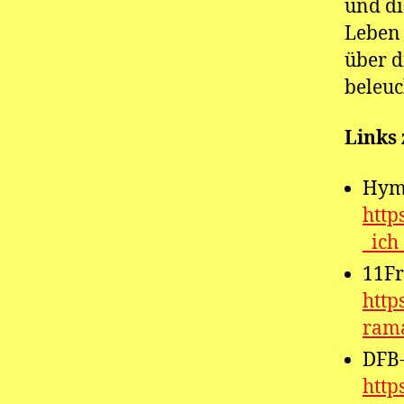
und di
Leben 
über d
beleuc
Links
Hymn
http
_ich
11Fr
http
ram
DFB
http