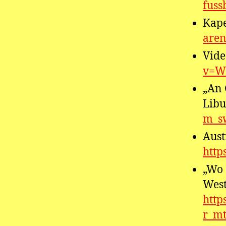
fuss
Kape
aren
Vide
v=W
„An 
Libu
m_s
Aust
http
„Wo 
West
http
r_m