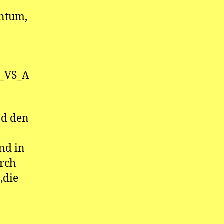
entum,
R_VS_A
nd den
nd in
rch
„die