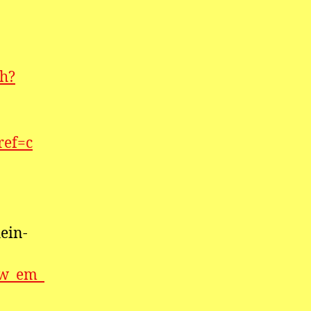
ch?
ref=c
ein-
sw_em_