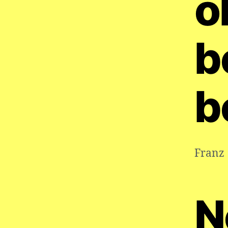
o
b
b
Franz
N