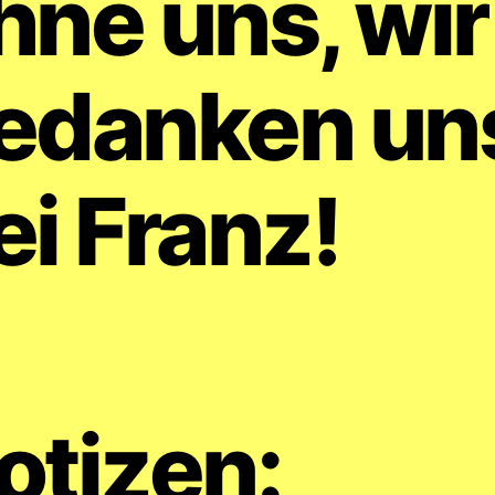
hne uns, wir
edanken un
ei Franz!
otizen: