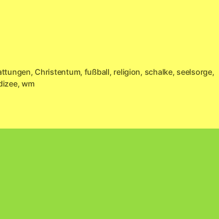
attungen
,
Christentum
,
fußball
,
religion
,
schalke
,
seelsorge
,
rter
dizee
,
wm