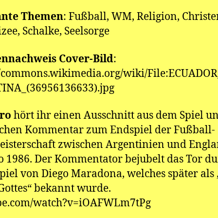
nte Themen
: Fußball, WM, Religion, Christ
zee, Schalke, Seelsorge
ennachweis Cover-Bild
:
://commons.wikimedia.org/wiki/File:ECUADO
INA_(36956136633).jpg
tro
hört ihr einen Ausschnitt aus dem Spiel u
schen Kommentar zum Endspiel der Fußball-
isterschaft zwischen Argentinien und Engla
 1986. Der Kommentator bejubelt das Tor du
iel von Diego Maradona, welches später als 
ottes“ bekannt wurde.
be.com/watch?v=iOAFWLm7tPg