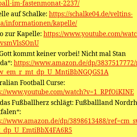
ball-im-fastenmonat-2237/
lle auf Schalke:
https://schalke04.de/veltins-
a/informationen/kapelle/
o zur Kapelle:
https://www.youtube.com/wat
vsmVlsSOnU
Gott kommt keiner vorbei! Nicht mal Stan
da“:
https://www.amazon.de/dp/3837517772/
w_em_r_mt_dp_U_MntiBbNGQGS1A
ralian Football Curse:
s://www.youtube.com/watch?v=1_RPfOiKINE
das Fußballherz schlägt: Fußballland Nordrh
falen“:
s://www.amazon.de/dp/3898613488/ref=cm_
t_dp_U_EmtiBbX4FA6R5