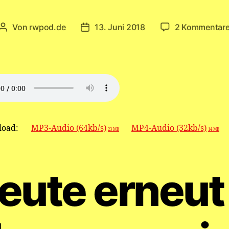
Von
rwpod.de
13. Juni 2018
2 Kommentar
Beitragsautor
Veröffentlichungsdatum
oad:
MP3-Audio (64kb/s)
MP4-Audio (32kb/s)
23 MB
14 MB
eute erneut