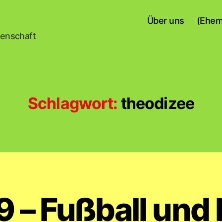
Über uns
(Ehem
senschaft
Schlagwort:
theodizee
9 – Fußball und 