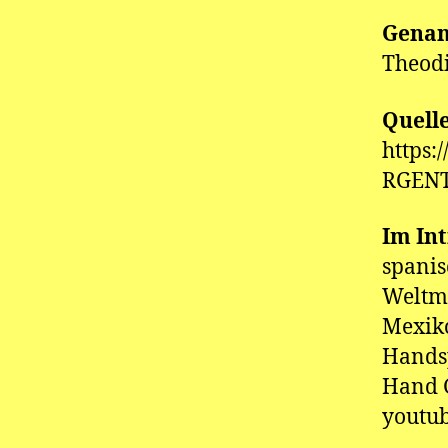
Genan
Theodi
Quell
https
RGENT
Im In
spani
Weltme
Mexiko
Handsp
Hand G
youtu