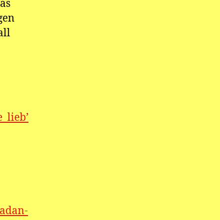
das
gen
ll
_lieb’
madan-