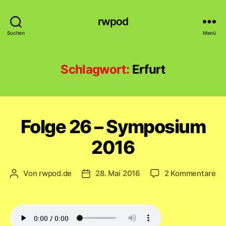
rwpod
Suchen
Menü
Schlagwort:
Erfurt
Folge 26 – Symposium
2016
zu
Von
rwpod.de
28. Mai 2016
2 Kommentare
Beitragsautor
Veröffentlichungsdatum
Fo
26
–
Sy