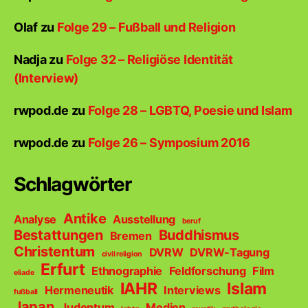
Olaf
zu
Folge 29 – Fußball und Religion
Nadja
zu
Folge 32 – Religiöse Identität
(Interview)
rwpod.de
zu
Folge 28 – LGBTQ, Poesie und Islam
rwpod.de
zu
Folge 26 – Symposium 2016
Schlagwörter
Antike
Analyse
Ausstellung
beruf
Bestattungen
Buddhismus
Bremen
Christentum
DVRW
DVRW-Tagung
civil religion
Erfurt
Ethnographie
Feldforschung
Film
eliade
IAHR
Islam
Hermeneutik
Interviews
fußball
Japan
Judentum
Medien