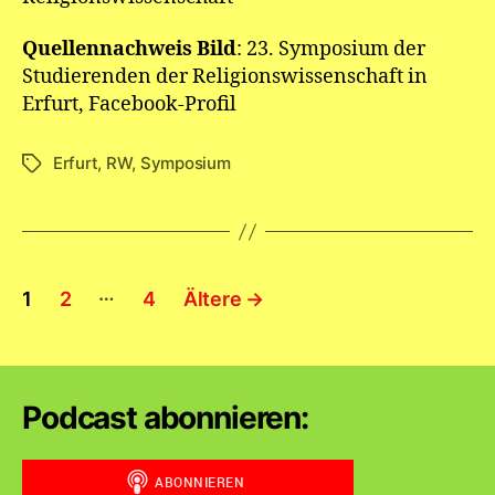
Quellennachweis Bild
: 23. Symposium der
Studierenden der Religionswissenschaft in
Erfurt, Facebook-Profil
Erfurt
,
RW
,
Symposium
Schlagwörter
Seitennummerierung
…
1
2
4
Ältere
→
der
Beiträge
Podcast abonnieren: