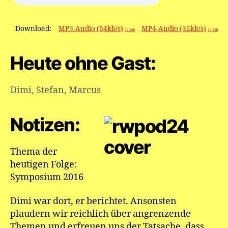
20
Download:
MP3-Audio (64kb/s)
MP4-Audio (32kb/s)
27 MB
15 MB
Heute ohne Gast:
Dimi
,
Stefan
,
Marcus
Notizen:
Thema der
heutigen Folge:
Symposium 2016
Dimi war dort, er berichtet. Ansonsten
plaudern wir reichlich über angrenzende
Themen und erfreuen uns der Tatsache, dass