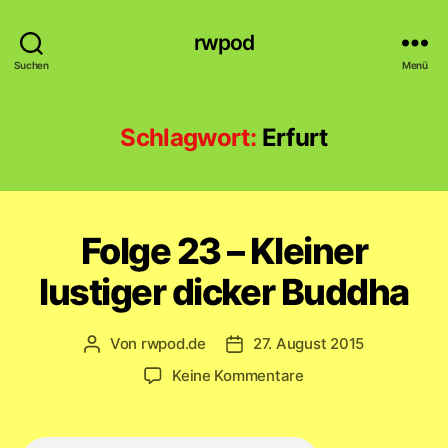
rwpod
Suchen
Menü
Schlagwort:
Erfurt
Folge 23 – Kleiner
lustiger dicker Buddha
Von
rwpod.de
27. August 2015
Beitragsautor
Veröffentlichungsdatum
zu
Keine Kommentare
Folge
23
–