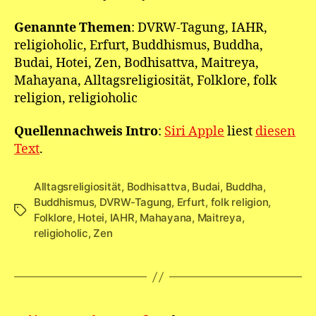
Genannte Themen
: DVRW-Tagung, IAHR,
religioholic, Erfurt, Buddhismus, Buddha,
Budai, Hotei, Zen, Bodhisattva, Maitreya,
Mahayana, Alltagsreligiosität, Folklore, folk
religion, religioholic
Quellennachweis Intro
:
Siri Apple
liest
diesen
Text
.
Alltagsreligiosität
,
Bodhisattva
,
Budai
,
Buddha
,
Buddhismus
,
DVRW-Tagung
,
Erfurt
,
folk religion
,
Schlagwörter
Folklore
,
Hotei
,
IAHR
,
Mahayana
,
Maitreya
,
religioholic
,
Zen
Seitennummerierung