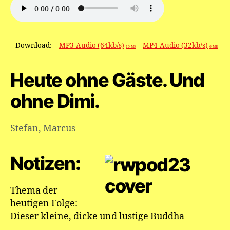
Kleiner
lustiger
dicker
Buddha
Download:
MP3-Audio (64kb/s)
MP4-Audio (32kb/s)
10 MB
6 MB
Heute ohne Gäste. Und
ohne Dimi.
Stefan
,
Marcus
Notizen:
Thema der
heutigen Folge:
Dieser kleine, dicke und lustige Buddha