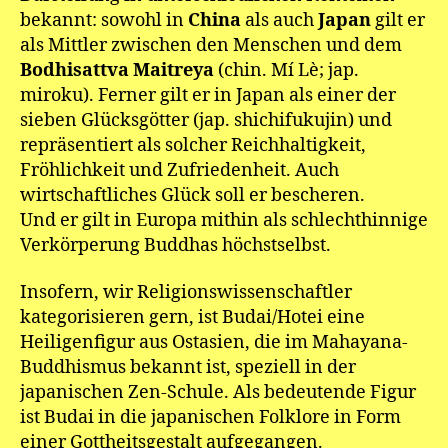
bekannt: sowohl in
China
als auch
Japan
gilt er
als Mittler zwischen den Menschen und dem
Bodhisattva Maitreya
(chin. Mí Lè; jap.
miroku). Ferner gilt er in Japan als einer der
sieben Glücksgötter (jap. shichifukujin) und
repräsentiert als solcher Reichhaltigkeit,
Fröhlichkeit und Zufriedenheit. Auch
wirtschaftliches Glück soll er bescheren.
Und er gilt in Europa mithin als schlechthinnige
Verkörperung Buddhas höchstselbst.
Insofern, wir Religionswissenschaftler
kategorisieren gern, ist Budai/Hotei eine
Heiligenfigur aus Ostasien, die im Mahayana-
Buddhismus bekannt ist, speziell in der
japanischen Zen-Schule. Als bedeutende Figur
ist Budai in die japanischen Folklore in Form
einer Gottheitsgestalt aufgegangen.