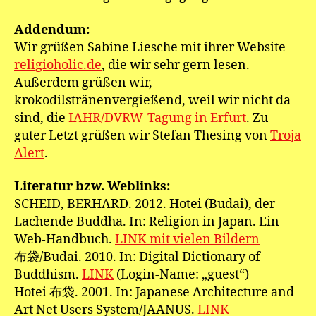
Addendum:
Wir grüßen Sabine Liesche mit ihrer Website
religioholic.de
, die wir sehr gern lesen.
Außerdem grüßen wir,
krokodilstränenvergießend, weil wir nicht da
sind, die
IAHR/DVRW-Tagung in Erfurt
. Zu
guter Letzt grüßen wir Stefan Thesing von
Troja
Alert
.
Literatur bzw. Weblinks:
SCHEID, BERHARD. 2012. Hotei (Budai), der
Lachende Buddha. In: Religion in Japan. Ein
Web-Handbuch.
LINK mit vielen Bildern
布袋/Budai. 2010. In: Digital Dictionary of
Buddhism.
LINK
(Login-Name: „guest“)
Hotei 布袋. 2001. In: Japanese Architecture and
Art Net Users System/JAANUS.
LINK