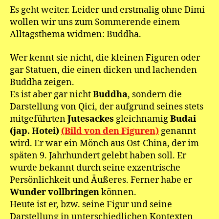
Es geht weiter. Leider und erstmalig ohne Dimi
wollen wir uns zum Sommerende einem
Alltagsthema widmen: Buddha.
Wer kennt sie nicht, die kleinen Figuren oder
gar Statuen, die einen dicken und lachenden
Buddha zeigen.
Es ist aber gar nicht
Buddha
, sondern die
Darstellung von Qici, der aufgrund seines stets
mitgeführten
Jutesackes
gleichnamig
Budai
(jap. Hotei)
(Bild von den Figuren)
genannt
wird. Er war ein Mönch aus Ost-China, der im
späten 9. Jahrhundert gelebt haben soll. Er
wurde bekannt durch seine exzentrische
Persönlichkeit und Äußeres. Ferner habe er
Wunder vollbringen
können.
Heute ist er, bzw. seine Figur und seine
Darstellung in unterschiedlichen Kontexten