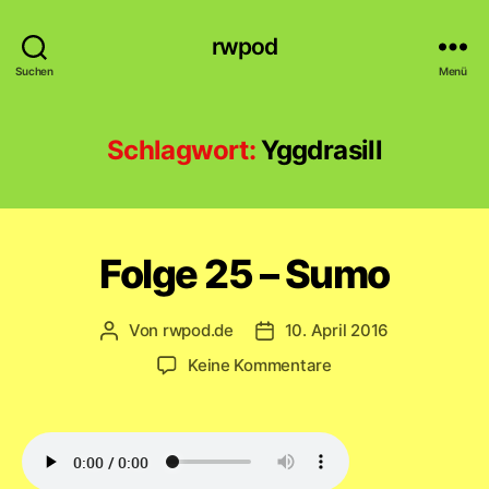
rwpod
Suchen
Menü
Schlagwort:
Yggdrasill
Folge 25 – Sumo
Von
rwpod.de
10. April 2016
Beitragsautor
Veröffentlichungsdatum
zu
Keine Kommentare
Folge
25
–
Sumo