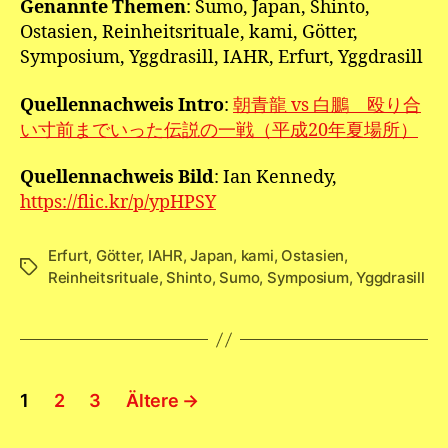
Genannte Themen
: Sumo, Japan, Shinto,
Ostasien, Reinheitsrituale, kami, Götter,
Symposium, Yggdrasill, IAHR, Erfurt, Yggdrasill
Quellennachweis Intro
:
朝青龍 vs 白鵬 殴り合
い寸前までいった伝説の一戦（平成20年夏場所）
Quellennachweis Bild
: Ian Kennedy,
https://flic.kr/p/ypHPSY
Erfurt
,
Götter
,
IAHR
,
Japan
,
kami
,
Ostasien
,
Schlagwörter
Reinheitsrituale
,
Shinto
,
Sumo
,
Symposium
,
Yggdrasill
Seitennummerierung
1
2
3
Ältere
→
der