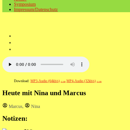
Symposium
Impressum/Datenschutz
Download:
MP3-Audio (64kb/s)
MP4-Audio (32kb/s)
32 MB
19 MB
Heute mit Nina und Marcus
Marcus
,
Nina
Notizen: