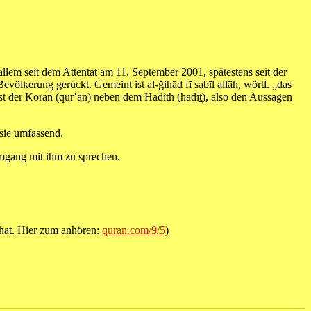
ölkerung gerückt. Gemeint ist al-ğihād fī sabīl allāh, wörtl. „das
st der Koran (qurʾān) neben dem Hadith (hadīṯ), also den Aussagen
 sie umfassend.
mgang mit ihm zu sprechen.
 hat. Hier zum anhören:
quran.com/9/5
)