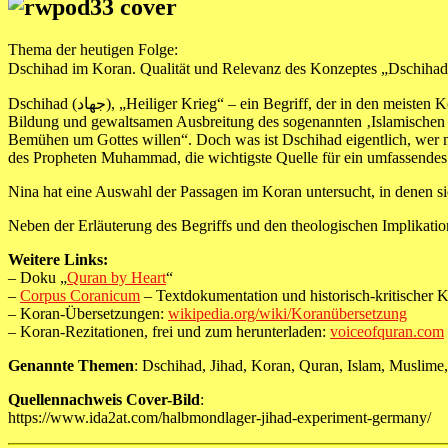
Thema der heutigen Folge:
Dschihad (جهاد), „Heiliger Krieg“ – ein Begriff, der in den meisten Köpfen schnell Bilder von Gewalt und Grausamkeit entstehen lässt. Vor allem seit dem Attentat am 11. September 2001, spätestens seit der
Bildung und gewaltsamen Ausbreitung des sogenannten ‚Islamischen Sta
Bemühen um Gottes willen“. Doch was ist Dschihad eigentlich, wer mu
des Propheten Muhammad, die wichtigste Quelle für ein umfassendes
Nina hat eine Auswahl der Passagen im Koran untersucht, in denen si
Neben der Erläuterung des Begriffs und den theologischen Implikat
Weitere Links:
– Doku „
Quran by Heart
“
–
Corpus Coranicum
– Textdokumentation und historisch-kritische
– Koran-Übersetzungen:
wikipedia.org/wiki/Koranübersetzung
– Koran-Rezitationen, frei und zum herunterladen:
voiceofquran.com
Genannte Themen
: Dschihad, Jihad, Koran, Quran, Islam, Muslime,
Quellennachweis Cover-Bild
:
https://www.ida2at.com/halbmondlager-jihad-experiment-germany/