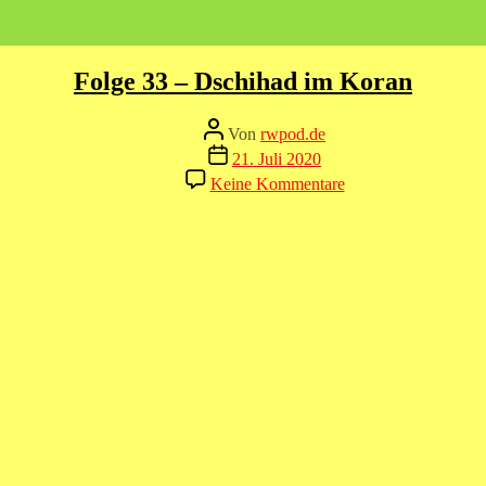
Folge 33 – Dschihad im Koran
Beitragsautor
Von
rwpod.de
Veröffentlichungsdatum
21. Juli 2020
zu
Keine Kommentare
Folge
33
–
Dschihad
im
Koran