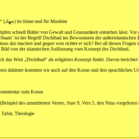
Dschihad im Koran. Qualität und Relevanz des Konzeptes „Dschihad“ (جهاد) im Islam und für Muslime
ats‘ ist der Begriff Dschihad ins Bewusstsein der außerislamischen Bev
ss das machen und gegen wen richtet er sich? Bei all diesen Fragen i
 Bild von der islamischen Auffassung vom Konzept des Dschihad.
ch das Wort „Dschihad“ als religiöses Konzept findet. Davon berichtet
ionen dahinter kommen wir auch auf den Koran und den sprachlichen U
r Kommentar zum Koran
(Beispiel des umstrittenen Verses, Sure 9, Vers 5, den Nina vorgelesen
 Tafsir, Theologie