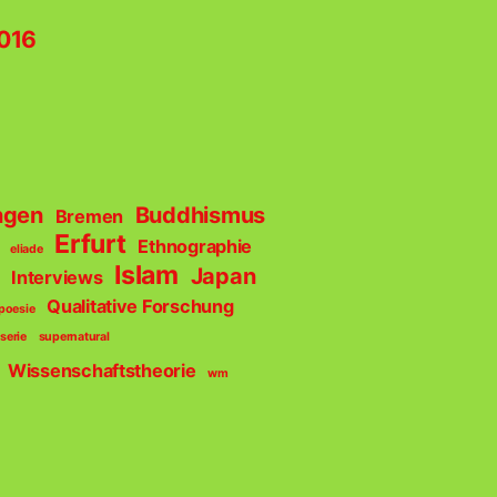
016
ngen
Buddhismus
Bremen
Erfurt
Ethnographie
eliade
Islam
Japan
Interviews
Qualitative Forschung
poesie
serie
supernatural
Wissenschaftstheorie
wm