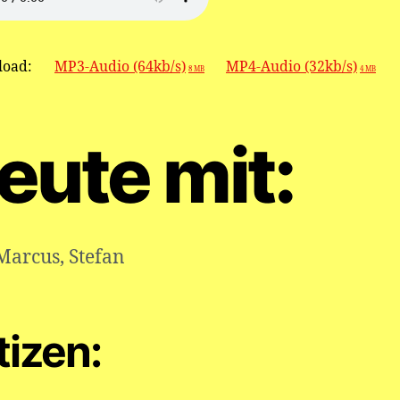
oad:
MP3-Audio (64kb/s)
MP4-Audio (32kb/s)
8 MB
4 MB
eute mit:
Marcus
,
Stefan
tizen: