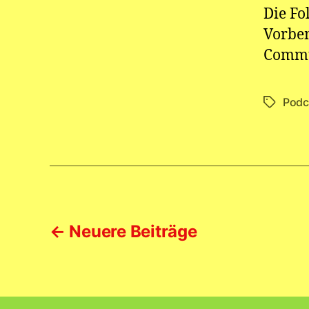
Die Fo
Vorbem
Commu
Podc
Schlagwö
Seitennummerie
←
Neuere
Beiträge
der