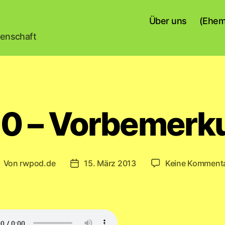
Über uns
(Ehem
senschaft
Kategorien
 0 – Vorbemer
Von
rwpod.de
15. März 2013
Keine Komment
eitragsautor
Veröffentlichungsdatum