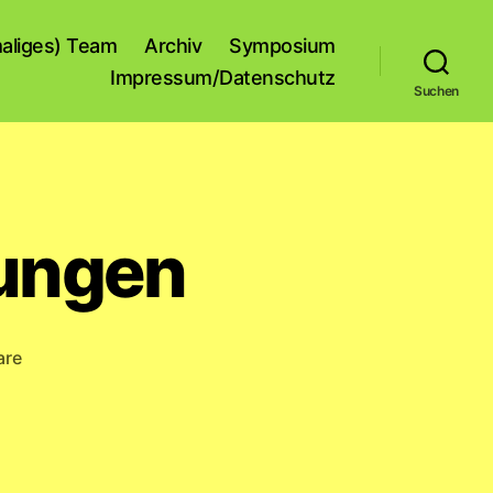
aliges) Team
Archiv
Symposium
Impressum/Datenschutz
Suchen
kungen
zu
are
Folge
0
–
Vorbemerkungen