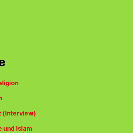
e
eligion
n
t (Interview)
e und Islam