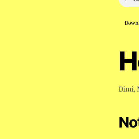
Downl
H
Dimi
,
No