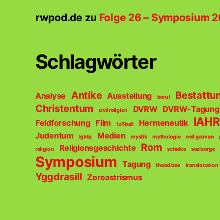
rwpod.de
zu
Folge 26 – Symposium 2
Schlagwörter
Antike
Bestattu
Analyse
Ausstellung
beruf
Christentum
DVRW
DVRW-Tagung
civil religion
IAHR
Feldforschung
Film
Hermeneutik
fußball
Judentum
Medien
lgbtq
mystik
mythologie
neil gaiman
Rom
Religionsgeschichte
religion
schalke
seelsorge
Symposium
Tagung
theodizee
translocation
Yggdrasill
Zoroastrismus