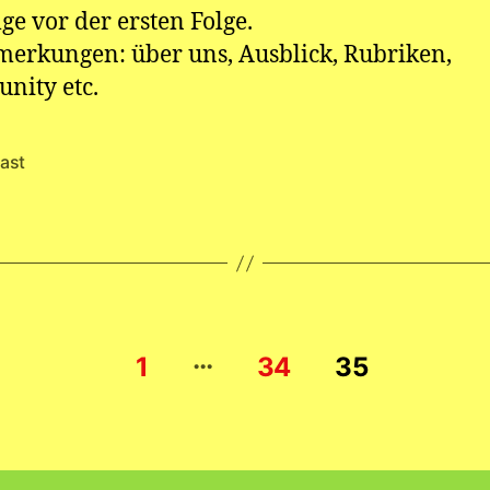
lge vor der ersten Folge.
erkungen: über uns, Ausblick, Rubriken,
nity etc.
ast
rter
…
rung
1
34
35