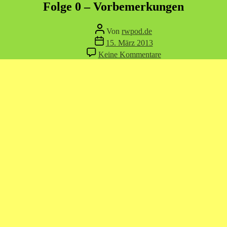
Kategorien
Folge 0 – Vorbemerkungen
Beitragsautor
Von
rwpod.de
Veröffentlichungsdatum
15. März 2013
zu
Keine Kommentare
Folge
0
–
Vorbemerkungen