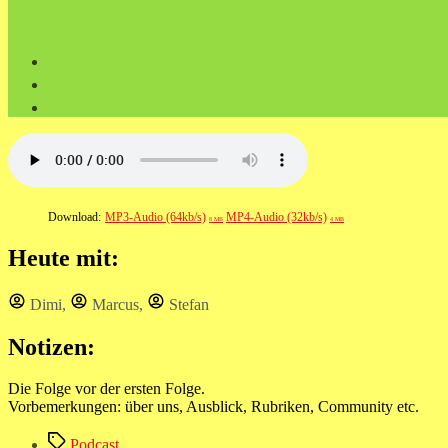
Download:
MP3-Audio (64kb/s)
MP4-Audio (32kb/s)
8 MB
4 MB
Heute mit:
Dimi
,
Marcus
,
Stefan
Notizen:
Die Folge vor der ersten Folge.
Vorbemerkungen: über uns, Ausblick, Rubriken, Community etc.
Schlagwörter
Podcast