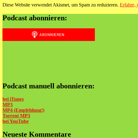
Diese Website verwendet Akismet, um Spam zu reduzieren.
Erfahre,
Podcast abonnieren:
Podcast manuell abonnieren:
bei iTunes
MP3
MP4 (Empfehlung!)
Torrent MP3
bei
YouTube
Neueste Kommentare