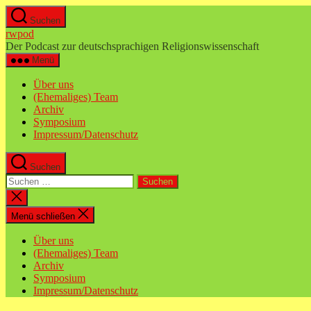
Zum
Suchen
Inhalt
rwpod
springen
Der Podcast zur deutschsprachigen Religionswissenschaft
Menü
Über uns
(Ehemaliges) Team
Archiv
Symposium
Impressum/Datenschutz
Suchen
Suchen
nach:
Suche
schließen
Menü schließen
Über uns
(Ehemaliges) Team
Archiv
Symposium
Impressum/Datenschutz