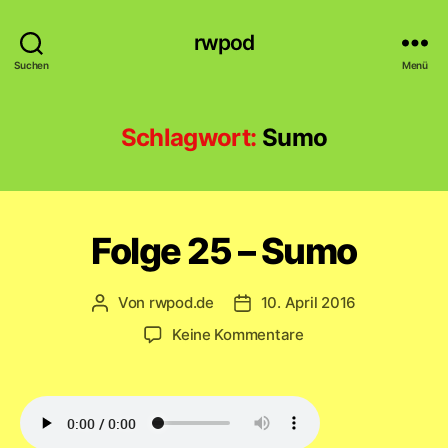
rwpod
Suchen
Menü
Schlagwort:
Sumo
Folge 25 – Sumo
Von
rwpod.de
10. April 2016
Beitragsautor
Veröffentlichungsdatum
zu
Keine Kommentare
Folge
25
–
Sumo