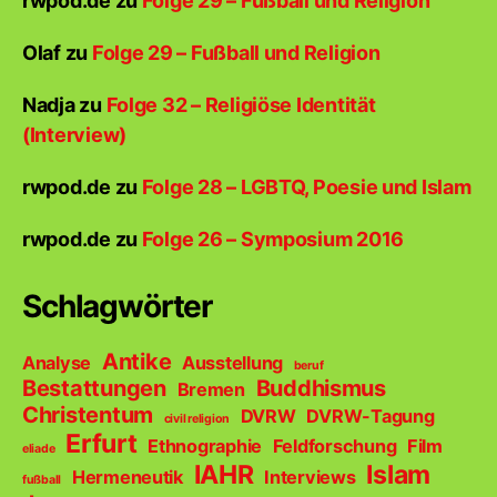
rwpod.de
zu
Folge 29 – Fußball und Religion
Olaf
zu
Folge 29 – Fußball und Religion
Nadja
zu
Folge 32 – Religiöse Identität
(Interview)
rwpod.de
zu
Folge 28 – LGBTQ, Poesie und Islam
rwpod.de
zu
Folge 26 – Symposium 2016
Schlagwörter
Antike
Analyse
Ausstellung
beruf
Bestattungen
Buddhismus
Bremen
Christentum
DVRW
DVRW-Tagung
civil religion
Erfurt
Ethnographie
Feldforschung
Film
eliade
IAHR
Islam
Hermeneutik
Interviews
fußball