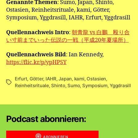
Genannte Themen
: Sumo, Japan, Shinto,
Ostasien, Reinheitsrituale, kami, Götter,
Symposium, Yggdrasill, IAHR, Erfurt, Yggdrasill
Quellennachweis Intro
:
朝青龍 vs 白鵬 殴り合
い寸前までいった伝説の一戦（平成20年夏場所）
Quellennachweis Bild
: Ian Kennedy,
https://flic.kr/p/ypHPSY
Erfurt
,
Götter
,
IAHR
,
Japan
,
kami
,
Ostasien
,
Schlagwörter
Reinheitsrituale
,
Shinto
,
Sumo
,
Symposium
,
Yggdrasill
Podcast abonnieren: