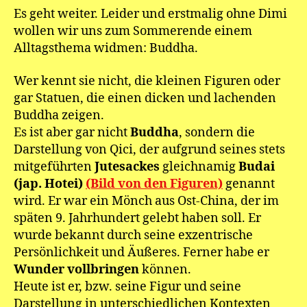
Es geht weiter. Leider und erstmalig ohne Dimi
wollen wir uns zum Sommerende einem
Alltagsthema widmen: Buddha.
Wer kennt sie nicht, die kleinen Figuren oder
gar Statuen, die einen dicken und lachenden
Buddha zeigen.
Es ist aber gar nicht
Buddha
, sondern die
Darstellung von Qici, der aufgrund seines stets
mitgeführten
Jutesackes
gleichnamig
Budai
(jap. Hotei)
(Bild von den Figuren)
genannt
wird. Er war ein Mönch aus Ost-China, der im
späten 9. Jahrhundert gelebt haben soll. Er
wurde bekannt durch seine exzentrische
Persönlichkeit und Äußeres. Ferner habe er
Wunder vollbringen
können.
Heute ist er, bzw. seine Figur und seine
Darstellung in unterschiedlichen Kontexten