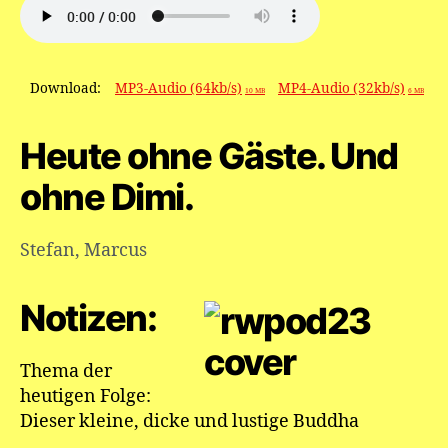
Kleiner
lustiger
dicker
Buddha
Download:
MP3-Audio (64kb/s)
MP4-Audio (32kb/s)
10 MB
6 MB
Heute ohne Gäste. Und
ohne Dimi.
Stefan
,
Marcus
Notizen:
Thema der
heutigen Folge:
Dieser kleine, dicke und lustige Buddha