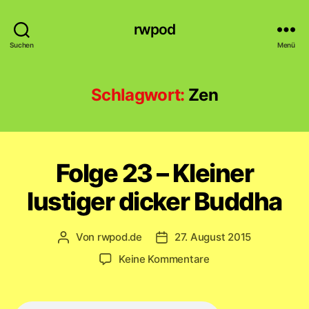
rwpod
Suchen
Menü
Schlagwort:
Zen
Folge 23 – Kleiner
lustiger dicker Buddha
Von
rwpod.de
27. August 2015
Beitragsautor
Veröffentlichungsdatum
zu
Keine Kommentare
Folge
23
–