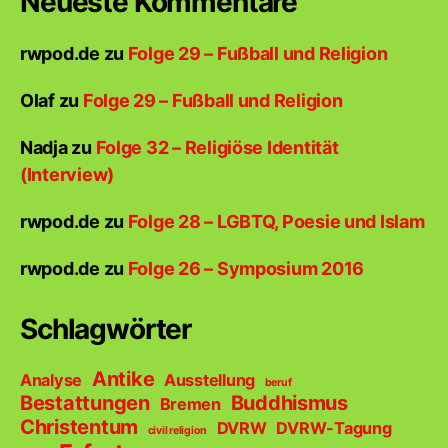
Neueste Kommentare
rwpod.de
zu
Folge 29 – Fußball und Religion
Olaf
zu
Folge 29 – Fußball und Religion
Nadja
zu
Folge 32 – Religiöse Identität
(Interview)
rwpod.de
zu
Folge 28 – LGBTQ, Poesie und Islam
rwpod.de
zu
Folge 26 – Symposium 2016
Schlagwörter
Antike
Analyse
Ausstellung
beruf
Bestattungen
Buddhismus
Bremen
Christentum
DVRW
DVRW-Tagung
civil religion