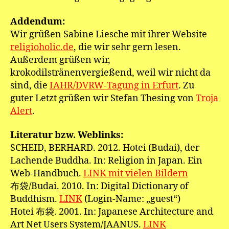
Addendum:
Wir grüßen Sabine Liesche mit ihrer Website
religioholic.de
, die wir sehr gern lesen.
Außerdem grüßen wir,
krokodilstränenvergießend, weil wir nicht da
sind, die
IAHR/DVRW-Tagung in Erfurt
. Zu
guter Letzt grüßen wir Stefan Thesing von
Troja
Alert
.
Literatur bzw. Weblinks:
SCHEID, BERHARD. 2012. Hotei (Budai), der
Lachende Buddha. In: Religion in Japan. Ein
Web-Handbuch.
LINK mit vielen Bildern
布袋/Budai. 2010. In: Digital Dictionary of
Buddhism.
LINK
(Login-Name: „guest“)
Hotei 布袋. 2001. In: Japanese Architecture and
Art Net Users System/JAANUS.
LINK