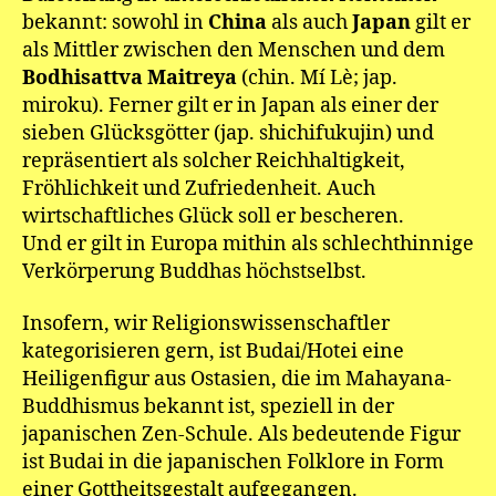
bekannt: sowohl in
China
als auch
Japan
gilt er
als Mittler zwischen den Menschen und dem
Bodhisattva Maitreya
(chin. Mí Lè; jap.
miroku). Ferner gilt er in Japan als einer der
sieben Glücksgötter (jap. shichifukujin) und
repräsentiert als solcher Reichhaltigkeit,
Fröhlichkeit und Zufriedenheit. Auch
wirtschaftliches Glück soll er bescheren.
Und er gilt in Europa mithin als schlechthinnige
Verkörperung Buddhas höchstselbst.
Insofern, wir Religionswissenschaftler
kategorisieren gern, ist Budai/Hotei eine
Heiligenfigur aus Ostasien, die im Mahayana-
Buddhismus bekannt ist, speziell in der
japanischen Zen-Schule. Als bedeutende Figur
ist Budai in die japanischen Folklore in Form
einer Gottheitsgestalt aufgegangen.