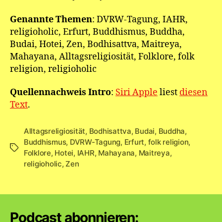
Genannte Themen
: DVRW-Tagung, IAHR,
religioholic, Erfurt, Buddhismus, Buddha,
Budai, Hotei, Zen, Bodhisattva, Maitreya,
Mahayana, Alltagsreligiosität, Folklore, folk
religion, religioholic
Quellennachweis Intro
:
Siri Apple
liest
diesen
Text
.
Alltagsreligiosität
,
Bodhisattva
,
Budai
,
Buddha
,
Buddhismus
,
DVRW-Tagung
,
Erfurt
,
folk religion
,
Schlagwörter
Folklore
,
Hotei
,
IAHR
,
Mahayana
,
Maitreya
,
religioholic
,
Zen
Podcast abonnieren: