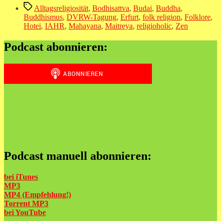
Schlagwörter
Alltagsreligiosität
,
Bodhisattva
,
Budai
,
Buddha
,
Buddhismus
,
DVRW-Tagung
,
Erfurt
,
folk religion
,
Folklore
,
Hotei
,
IAHR
,
Mahayana
,
Maitreya
,
religioholic
,
Zen
Podcast abonnieren:
Podcast manuell abonnieren:
bei iTunes
MP3
MP4 (Empfehlung!)
Torrent MP3
bei
YouTube