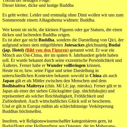
Thema der heutigen Folge:
Dieser kleine, dicke und lustige Buddha
Es geht weiter. Leider und erstmalig ohne Dimi wollen wir uns zum
Sommerende einem Alltagsthema widmen: Buddha.
Wer kennt sie nicht, die kleinen Figuren oder gar Statuen, die einen
dicken und lachenden Buddha zeigen.
Es ist aber gar nicht
Buddha
, sondern die Darstellung von Qici, der
aufgrund seines stets mitgeführten
Jutesackes
gleichnamig
Budai
(jap. Hotei)
(Bild von den Figuren)
genannt wird. Er war ein
Mönch aus Ost-China, der im späten 9. Jahrhundert gelebt haben
soll. Er wurde bekannt durch seine exzentrische Persönlichkeit und
Äußeres. Ferner habe er
Wunder vollbringen
können.
Heute ist er, bzw. seine Figur und seine Darstellung in
unterschiedlichen Kontexten bekannt: sowohl in
China
als auch
Japan
gilt er als Mittler zwischen den Menschen und dem
Bodhisattva Maitreya
(chin. Mí Lè; jap. miroku). Ferner gilt er in
Japan als einer der sieben Glücksgötter (jap. shichifukujin) und
repräsentiert als solcher Reichhaltigkeit, Fröhlichkeit und
Zufriedenheit. Auch wirtschaftliches Glück soll er bescheren.
Und er gilt in Europa mithin als schlechthinnige Verkörperung
Buddhas höchstselbst.
Insofern, wir Religionswissenschaftler kategorisieren gern, ist
Budai/Hotei eine Heiligenfigur aus Ostasien, die im Mahayana-