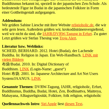
Buddhismus bekannt ist, speziell in der japanischen Zen-Schule. Als
bedeutende Figur ist Budai in die japanischen Folklore in Form
einer Gottheitsgestalt aufgegangen.
Addendum:
Wir grüßen Sabine Liesche mit ihrer Website
religioholic.de
, die wir
sehr gern lesen. Außerdem grüßen wir, krokodilstränenvergießend,
weil wir nicht da sind, die
IAHR/DVRW-Tagung in Erfurt
. Zu guter
Letzt grüßen wir Stefan Thesing von
Troja Alert
.
Literatur bzw. Weblinks:
SCHEID, BERHARD. 2012. Hotei (Budai), der Lachende
Buddha. In: Religion in Japan. Ein Web-Handbuch.
LINK mit
vielen Bildern
布袋/Budai. 2010. In: Digital Dictionary of
Buddhism.
LINK
(Login-Name: „guest“)
Hotei 布袋. 2001. In: Japanese Architecture and Art Net Users
System/JAANUS.
LINK
Genannte Themen
: DVRW-Tagung, IAHR, religioholic, Erfurt,
Buddhismus, Buddha, Budai, Hotei, Zen, Bodhisattva, Maitreya,
Mahayana, Alltagsreligiosität, Folklore, folk religion, religioholic
Quellennachweis Intro
:
Siri Apple
liest
diesen Text
.