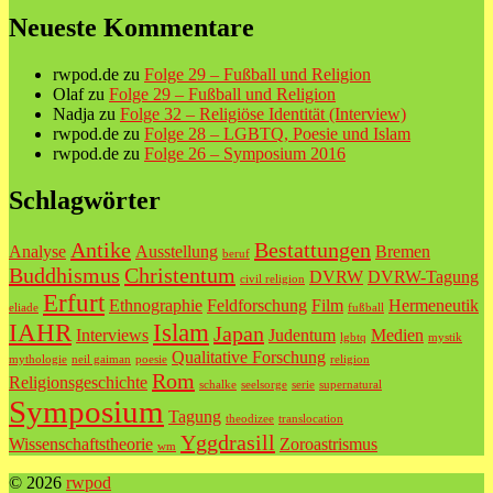
Neueste Kommentare
rwpod.de
zu
Folge 29 – Fußball und Religion
Olaf
zu
Folge 29 – Fußball und Religion
Nadja
zu
Folge 32 – Religiöse Identität (Interview)
rwpod.de
zu
Folge 28 – LGBTQ, Poesie und Islam
rwpod.de
zu
Folge 26 – Symposium 2016
Schlagwörter
Antike
Bestattungen
Analyse
Ausstellung
Bremen
beruf
Buddhismus
Christentum
DVRW
DVRW-Tagung
civil religion
Erfurt
Ethnographie
Feldforschung
Film
Hermeneutik
eliade
fußball
IAHR
Islam
Japan
Interviews
Judentum
Medien
lgbtq
mystik
Qualitative Forschung
mythologie
neil gaiman
poesie
religion
Rom
Religionsgeschichte
schalke
seelsorge
serie
supernatural
Symposium
Tagung
theodizee
translocation
Yggdrasill
Wissenschaftstheorie
Zoroastrismus
wm
© 2026
rwpod