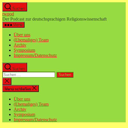
Zum
Suchen
Inhalt
rwpod
springen
Der Podcast zur deutschsprachigen Religionswissenschaft
Menü
Über uns
(Ehemaliges) Team
Archiv
Symposium
Impressum/Datenschutz
Suchen
Suchen
nach:
Suche
schließen
Menü schließen
Über uns
(Ehemaliges) Team
Archiv
Symposium
Impressum/Datenschutz