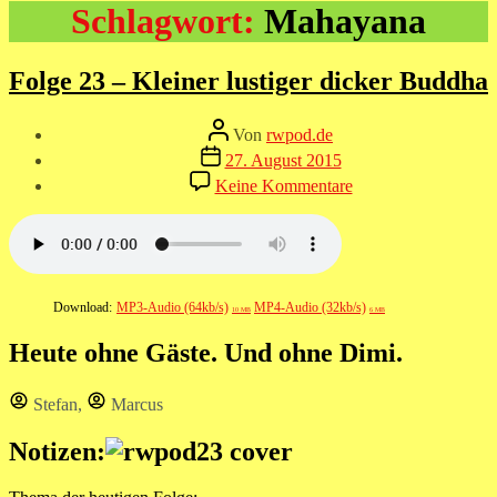
Schlagwort:
Mahayana
Folge 23 – Kleiner lustiger dicker Buddha
Beitragsautor
Von
rwpod.de
Veröffentlichungsdatum
27. August 2015
zu
Keine Kommentare
Folge
23
–
Kleiner
lustiger
dicker
Download:
MP3-Audio (64kb/s)
MP4-Audio (32kb/s)
10 MB
6 MB
Buddha
Heute ohne Gäste. Und ohne Dimi.
Stefan
,
Marcus
Notizen: