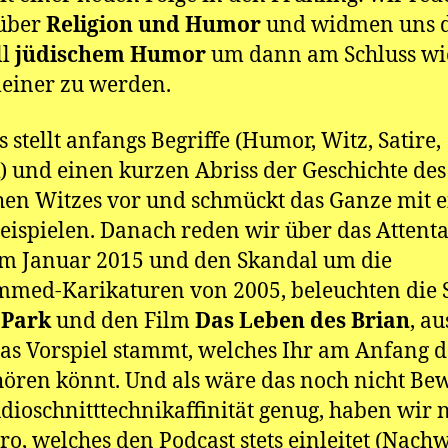
 über
Religion und Humor
und widmen uns 
ll
jüdischem Humor
um dann am Schluss wi
einer zu werden.
 stellt anfangs Begriffe (Humor, Witz, Satire,
 und einen kurzen Abriss der Geschichte des
hen Witzes vor und schmückt das Ganze mit e
eispielen. Danach reden wir über das Attenta
im Januar 2015 und den Skandal um die
ed-Karikaturen von 2005, beleuchten die 
 Park
und den Film
Das Leben des Brian
, a
as Vorspiel stammt, welches Ihr am Anfang d
hören könnt. Und als wäre das noch nicht Be
dioschnitttechnikaffinität genug, haben wir 
tro, welches den Podcast stets einleitet (Nach