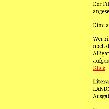
Der Fi
anges
Dimi s
Wer ri
noch d
Alliga
aufgen
Klick
Liter
LANDMA
Ausgab