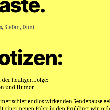
äste.
s
,
Stefan
,
Dimi
otizen:
der heutigen Folge:
ion und Humor
iner schier endlos wirkenden Sendepause geh
t einer neuen Folge in den Frühling: wir red