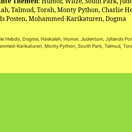
nte Themen
: Humor, Witze, South Park, Ju
ah, Talmud, Torah, Monty Python, Charlie H
nds Posten, Mohammed-Karikaturen, Dogma
lie Hebdo
,
Dogma
,
Haskalah
,
Humor
,
Judentum
,
Jyllands Po
rter
mmed-Karikaturen
,
Monty Python
,
South Park
,
Talmud
,
Tor