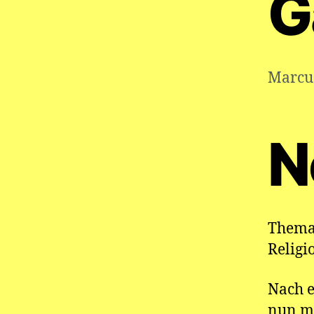
G
Marcu
N
Thema 
Relig
Nach e
nun mi