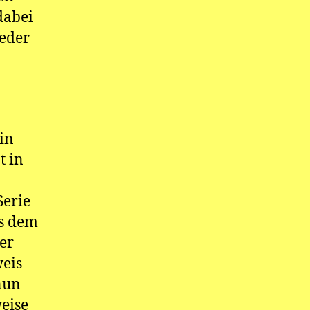
dabei
eder
in
t in
Serie
us dem
er
weis
nun
weise