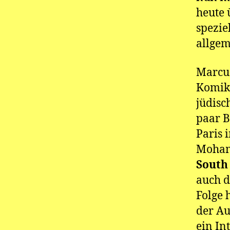
heute
spezie
allgem
Marcus
Komik)
jüdisc
paar B
Paris 
Mohamm
South
auch d
Folge 
der Au
ein In