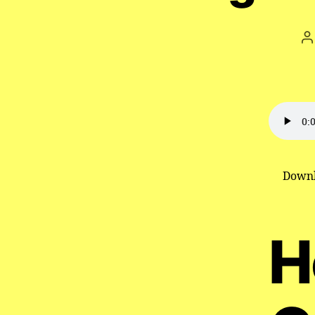
B
Downl
H