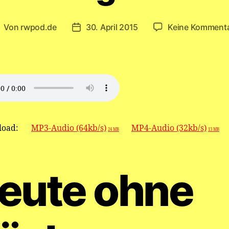
Von
rwpod.de
30. April 2015
Keine Komment
eitragsautor
Veröffentlichungsdatum
oad:
MP3-Audio (64kb/s)
MP4-Audio (32kb/s)
24 MB
13 MB
eute ohne