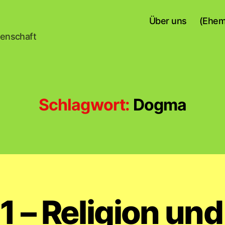
Über uns
(Ehem
senschaft
Schlagwort:
Dogma
21 – Religion un