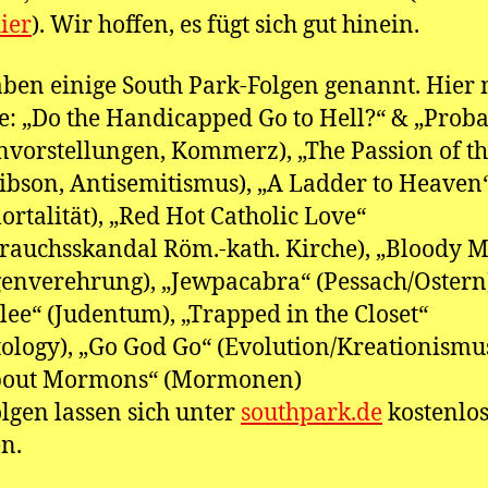
ier
). Wir hoffen, es fügt sich gut hinein.
ben einige South Park-Folgen genannt. Hier
e: „Do the Handicapped Go to Hell?“ & „Prob
nvorstellungen, Kommerz), „The Passion of t
ibson, Antisemitismus), „A Ladder to Heaven
ortalität), „Red Hot Catholic Love“
rauchsskandal Röm.-kath. Kirche), „Bloody 
genverehrung), „Jewpacabra“ (Pessach/Ostern
lee“ (Judentum), „Trapped in the Closet“
tology), „Go God Go“ (Evolution/Kreationismu
about Mormons“ (Mormonen)
olgen lassen sich unter
southpark.de
kostenlo
n.