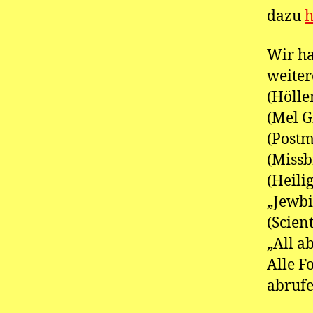
dazu
h
Wir ha
weiter
(Hölle
(Mel G
(Postm
(Missb
(Heili
„Jewbi
(Scien
„All 
Alle F
abrufe