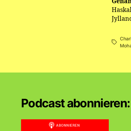
Genan
Haskal
Jylla
Char
Schlagwö
Moha
Podcast abonnieren: