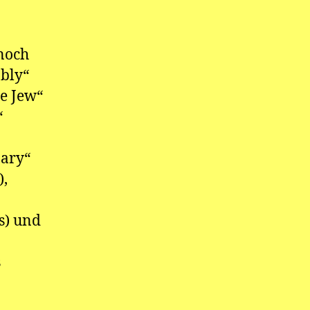
 noch
ably“
he Jew“
“
Mary“
),
s) und
s