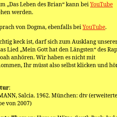
lm „Das Leben des Brian“ kann bei
YouTube
ehen werden.
prach von Dogma, ebenfalls bei
YouTube
.
chtig keck ist, darf sich zum Ausklang unsere
as Lied „Mein Gott hat den Längsten“ des Ra
toah anhören. Wir haben es nicht mit
ommen, Ihr müsst also selbst klicken und hö
atur
:
NN, Salcia. 1962. München: dtv (erweitert
e von 2007)