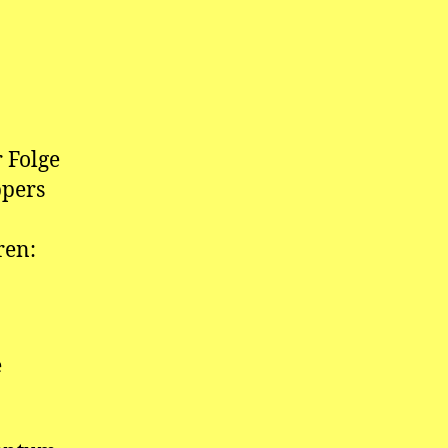
r Folge
ppers
ren:
e