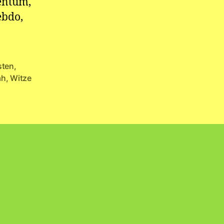
dentum,
ebdo,
sten
,
ah
,
Witze