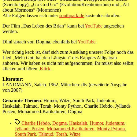
(Scientology), „Go God Go“ (Evolution/Kreationismus) und „All
about Mormons“ (Mormonen)
Alle Folgen lassen sich unter
southpark.de
kostenlos abrufen.
Der Film „Das Leben des Brian“ kann bei
YouTube
angesehen
werden.
Dimi sprach von Dogma, ebenfalls bei
YouTube
.
Wer richtig keck ist, darf sich zum Ausklang unserer Folge noch das
Lied „Mein Gott hat den Längsten“ des Rappers Alligatoah
anhören. Wir haben es nicht mit aufgenommen, Ihr müsst also selbst
klicken und hören:
Klick
Literatur
:
LANDMANN, Salcia. 1962. München: dtv (erweiterte Ausgabe
von 2007)
Genannte Themen
: Humor, Witze, South Park, Judentum,
Haskalah, Talmud, Torah, Monty Python, Charlie Hebdo, Jyllands
Posten, Mohammed-Karikaturen, Dogma
Schlagwörter
Charlie Hebdo
,
Dogma
,
Haskalah
,
Humor
,
Judentum
,
Jyllands Posten
,
Mohammed-Karikaturen
,
Monty Python
,
South Park
,
Talmud
,
Torah
,
Witze