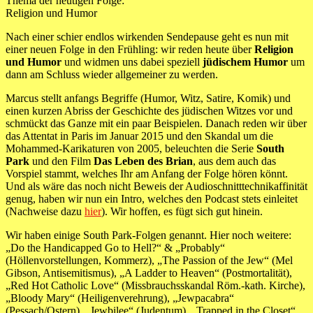
Thema der heutigen Folge:
Religion und Humor
Nach einer schier endlos wirkenden Sendepause geht es nun mit
einer neuen Folge in den Frühling: wir reden heute über
Religion
und Humor
und widmen uns dabei speziell
jüdischem Humor
um
dann am Schluss wieder allgemeiner zu werden.
Marcus stellt anfangs Begriffe (Humor, Witz, Satire, Komik) und
einen kurzen Abriss der Geschichte des jüdischen Witzes vor und
schmückt das Ganze mit ein paar Beispielen. Danach reden wir über
das Attentat in Paris im Januar 2015 und den Skandal um die
Mohammed-Karikaturen von 2005, beleuchten die Serie
South
Park
und den Film
Das Leben des Brian
, aus dem auch das
Vorspiel stammt, welches Ihr am Anfang der Folge hören könnt.
Und als wäre das noch nicht Beweis der Audioschnitttechnikaffinität
genug, haben wir nun ein Intro, welches den Podcast stets einleitet
(Nachweise dazu
hier
). Wir hoffen, es fügt sich gut hinein.
Wir haben einige South Park-Folgen genannt. Hier noch weitere:
„Do the Handicapped Go to Hell?“ & „Probably“
(Höllenvorstellungen, Kommerz), „The Passion of the Jew“ (Mel
Gibson, Antisemitismus), „A Ladder to Heaven“ (Postmortalität),
„Red Hot Catholic Love“ (Missbrauchsskandal Röm.-kath. Kirche),
„Bloody Mary“ (Heiligenverehrung), „Jewpacabra“
(Pessach/Ostern), „Jewbilee“ (Judentum), „Trapped in the Closet“