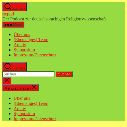
Zum
Suchen
Inhalt
rwpod
springen
Der Podcast zur deutschsprachigen Religionswissenschaft
Menü
Über uns
(Ehemaliges) Team
Archiv
Symposium
Impressum/Datenschutz
Suchen
Suchen
nach:
Suche
schließen
Menü schließen
Über uns
(Ehemaliges) Team
Archiv
Symposium
Impressum/Datenschutz