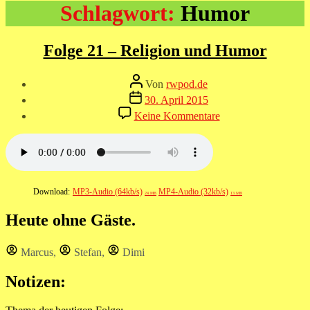
Schlagwort:
Humor
Folge 21 – Religion und Humor
Beitragsautor
Von
rwpod.de
Veröffentlichungsdatum
30. April 2015
zu
Keine Kommentare
Folge
21
–
Religion
und
Humor
Download:
MP3-Audio (64kb/s)
MP4-Audio (32kb/s)
24 MB
13 MB
Heute ohne Gäste.
Marcus
,
Stefan
,
Dimi
Notizen: