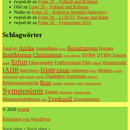
rwpod.de
zu
Folge 29 – Fußball und Religion
Olaf
zu
Folge 29 – Fußball und Religion
Nadja
zu
Folge 32 – Religiöse Identität (Interview)
rwpod.de
zu
Folge 28 – LGBTQ, Poesie und Islam
rwpod.de
zu
Folge 26 – Symposium 2016
Schlagwörter
Antike
Bestattungen
Analyse
Ausstellung
Bremen
beruf
Buddhismus
Christentum
DVRW
DVRW-Tagung
civil religion
Erfurt
Ethnographie
Feldforschung
Film
Hermeneutik
eliade
fußball
IAHR
Islam
Japan
Interviews
Judentum
Medien
lgbtq
mystik
Qualitative Forschung
mythologie
neil gaiman
poesie
religion
Rom
Religionsgeschichte
schalke
seelsorge
serie
supernatural
Symposium
Tagung
theodizee
translocation
Yggdrasill
Wissenschaftstheorie
Zoroastrismus
wm
© 2026
rwpod
Präsentiert von WordPress
Nach oben
↑
Nach oben
↑