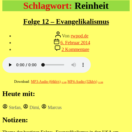
Schlagwort:
Reinheit
Folge 12 – Evangelikalismus
Beitragsautor
Von
rwpod.de
Veröffentlichungsdatum
6. Februar 2014
zu
2 Kommentare
Folge
12
–
Evangelikalismus
Download:
MP3-Audio (64kb/s)
MP4-Audio (32kb/s)
22 MB
12 MB
Heute mit:
Stefan
,
Dimi
,
Marcus
Notizen: