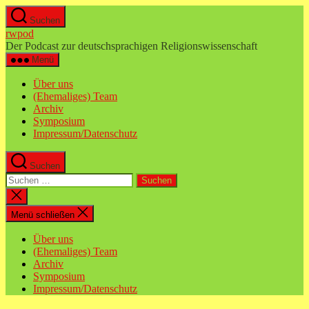
Zum
Suchen
Inhalt
rwpod
springen
Der Podcast zur deutschsprachigen Religionswissenschaft
Menü
Über uns
(Ehemaliges) Team
Archiv
Symposium
Impressum/Datenschutz
Suchen
Suchen
nach:
Suche
schließen
Menü schließen
Über uns
(Ehemaliges) Team
Archiv
Symposium
Impressum/Datenschutz