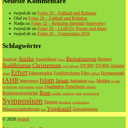
Neueste Kommentare
rwpod.de
zu
Folge 29 – Fußball und Religion
Olaf
zu
Folge 29 – Fußball und Religion
Nadja
zu
Folge 32 – Religiöse Identität (Interview)
rwpod.de
zu
Folge 28 – LGBTQ, Poesie und Islam
rwpod.de
zu
Folge 26 – Symposium 2016
Schlagwörter
Antike
Bestattungen
Analyse
Ausstellung
Bremen
beruf
Buddhismus
Christentum
DVRW
DVRW-Tagung
civil religion
Erfurt
Ethnographie
Feldforschung
Film
Hermeneutik
eliade
fußball
IAHR
Islam
Japan
Interviews
Judentum
Medien
lgbtq
mystik
Qualitative Forschung
mythologie
neil gaiman
poesie
religion
Rom
Religionsgeschichte
schalke
seelsorge
serie
supernatural
Symposium
Tagung
theodizee
translocation
Yggdrasill
Wissenschaftstheorie
Zoroastrismus
wm
© 2026
rwpod