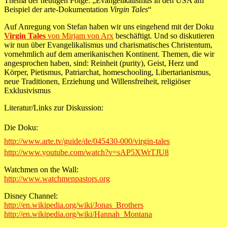
Thema der heutigen Folge: „Evangelikalismus in den USA am
Beispiel der arte-Dokumentation
Virgin Tales
“
Auf Anregung von Stefan haben wir uns eingehend mit der Doku
Virgin Tales
von Mirjam von Arx
beschäftigt. Und so diskutieren
wir nun über Evangelikalismus und charismatisches Christentum,
vornehmlich auf dem amerikanischen Kontinent. Themen, die wir
angesprochen haben, sind: Reinheit (purity), Geist, Herz und
Körper, Pietismus, Patriarchat, homeschooling, Libertarianismus,
neue Traditionen, Erziehung und Willensfreiheit, religiöser
Exklusivismus
Literatur/Links zur Diskussion:
Die Doku:
http://www.arte.tv/guide/de/045430-000/virgin-tales
http://www.youtube.com/watch?v=sAP5XWrTJU8
Watchmen on the Wall:
http://www.watchmenpastors.org
Disney Channel:
http://en.wikipedia.org/wiki/Jonas_Brothers
http://en.wikipedia.org/wiki/Hannah_Montana