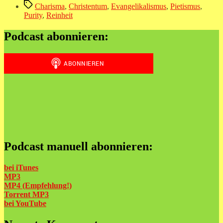
Schlagwörter
Charisma
,
Christentum
,
Evangelikalismus
,
Pietismus
,
Purity
,
Reinheit
Podcast abonnieren:
Podcast manuell abonnieren:
bei iTunes
MP3
MP4 (Empfehlung!)
Torrent MP3
bei
YouTube