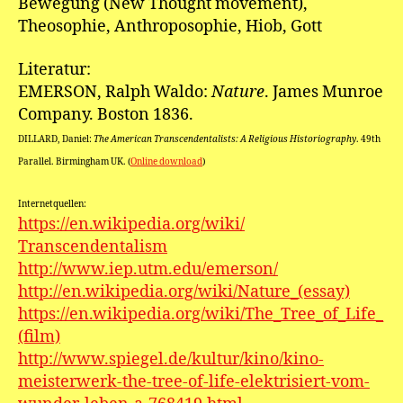
Bewegung (New Thought movement),
Theosophie, Anthroposophie, Hiob, Gott
Literatur:
EMERSON, Ralph Waldo:
Nature
. James Munroe
Company. Boston 1836.
DILLARD, Daniel:
The American Transcendentalists: A Religious Historiography
. 49th
Parallel. Birmingham UK. (
Online download
)
Internetquellen:
https://en.wikipedia.org/wiki/
Transcendentalism
http://www.iep.utm.edu/emerson/
http://en.wikipedia.org/wiki/Nature_(essay)
https://en.wikipedia.org/wiki/The_Tree_of_Life_
(film)
http://www.spiegel.de/kultur/kino/kino-
meisterwerk-the-tree-of-life-elektrisiert-vom-