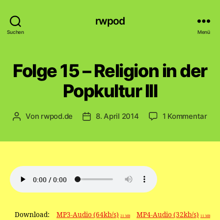
rwpod
Suchen
Menü
Folge 15 – Religion in der
Popkultur III
zu
Von
rwpod.de
8. April 2014
1 Kommentar
Beitragsautor
Veröffentlichungsdatum
Fol
15
–
Rel
in
der
Pop
III
Download:
MP3-Audio (64kb/s)
MP4-Audio (32kb/s)
21 MB
11 MB