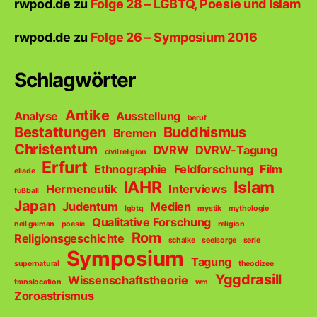
rwpod.de
zu
Folge 28 – LGBTQ, Poesie und Islam
rwpod.de
zu
Folge 26 – Symposium 2016
Schlagwörter
Antike
Analyse
Ausstellung
beruf
Bestattungen
Buddhismus
Bremen
Christentum
DVRW
DVRW-Tagung
civil religion
Erfurt
Ethnographie
Feldforschung
Film
eliade
IAHR
Islam
Hermeneutik
Interviews
fußball
Japan
Judentum
Medien
lgbtq
mystik
mythologie
Qualitative Forschung
neil gaiman
poesie
religion
Rom
Religionsgeschichte
schalke
seelsorge
serie
Symposium
Tagung
supernatural
theodizee
Yggdrasill
Wissenschaftstheorie
translocation
wm
Zoroastrismus