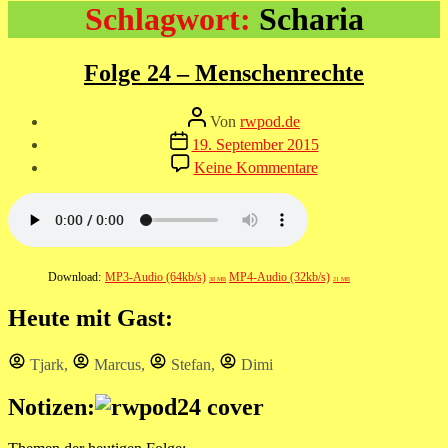
Schlagwort:
Scharia
Folge 24 – Menschenrechte
Beitragsautor
Von
rwpod.de
Veröffentlichungsdatum
19. September 2015
zu
Keine Kommentare
Folge
24
–
Menschenrechte
Download:
MP3-Audio (64kb/s)
MP4-Audio (32kb/s)
38 MB
21 MB
Heute mit Gast:
Tjark
,
Marcus
,
Stefan
,
Dimi
Notizen: