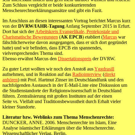
Zum Schluss vergleicht er beide konkurrierenden
Menschenrechtserklärungsansätze und gibt ein Fazit.
Im Anschluss an diesen interessanten Vortrag berichtet Marcus kurz
von der
DVRW/IAHR-Tagung
Anfang September 2015 in Erfurt.
Dort hat sich der
Arbeitskreis Evangelikale, Pentekostale und
Charismatische Bewegungen
(
AK EPCB
) etabliert (
Marcus
war
fälschlicherweise davon ausgegangen, dass er sich dort gegründet
hatte) und wir befinden, dass EPCB ein spannendes,
vielversprechendes Thema sind.
Ebenso erwähnt Marcus den
Dissertationspreis
der DVRW.
Zu guter Letzt wollten wir noch den Anstoß aus
Yggdrasill
aufnehmen, und in Reaktion auf das
Radiointerview
(
direkt
anhören
) mit Prof. Hartmut Zinser im Deutschlandfunk und den
nachfolgenden Austausch in der E-Mail-Liste eine Diskussion um
die Studienstandorte der Religionswissenschaft in Deutschland
führen. Zentralisierung mit großen Instituten auf der einen
Seite vs. Vielfalt und Traditionsbewusstheit durch Erhalt vieler
kleiner Standorte.
Literatur bzw. Weblinks zum Thema Menschenrechte:
DUNCKER, ANNE. 2006. Menschenrechte im Islam, Eine
Analyse islamischer Erklärungen über die Menschenrechte.
Wissenschaftlicher Verlag, Berlin.