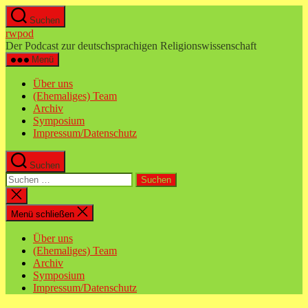
Zum
Suchen
Inhalt
rwpod
springen
Der Podcast zur deutschsprachigen Religionswissenschaft
Menü
Über uns
(Ehemaliges) Team
Archiv
Symposium
Impressum/Datenschutz
Suchen
Suchen
nach:
Suche
schließen
Menü schließen
Über uns
(Ehemaliges) Team
Archiv
Symposium
Impressum/Datenschutz