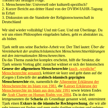
Themen der heutigen Folge:
1. Menschenrechte: Universell oder kulturell-spezifisch?
2. Kurzer Bericht aus dritter Hand von der DVRW/IAHR-Tagung
in Erfurt
3. Diskussion um die Standorte der Religionswissenschaft in
Deutschland
Wir sind wieder vollzählig! Und mit Gast. Und mit Überlänge. Da
wir uns einen Philosophen eingeladen haben, geht es abstrakter zu,
als bisher.
Tjark stellt uns seine Bachelor-Arbeit vor. Der Titel lautet:
Über die
Vereinbarkeit der arabisch/islamischen Menschenrechtserklärungen
mit den internationalen Menschenrechten
.
Da das Thema zunächst komplex erscheint, hilft die Struktur, die
Tjark seinem Vortrag gibt: zunächst widmet er sich der historischen
Genese der allgemeinen Menschenrechte
(
auch „westliche“
Menschenrechte genannt
), kritisiert sie kurz und geht dann auf die
(Gegen-) Entwürfe der
arabisch-islamisch geprägten
Menschenrechte
ein, namentlich die
Allgemeine Erklärung der
Menschenrechte im Islam von 1981
, die
Kairoer Erklärung der
Menschenrechte im Islam aus dem Jahr 1991
sowie letzten Endes
die
Arab Charter on Human Rights von 2004
. Da in den drei
letztgenannten die
Scharia
als Grundlage genannt wird, unternimmt
Tjark einen
Exkurs in die islamische Rechtsprechung
, die wir alle
sehr interessant finden und gern mehr darüber wüssten und redeten.