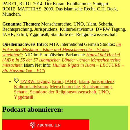
PARET, RUDI. 2014. Der Koran. Kohlhammer, Stuttgart.
ROHE, MATTHIAS. 2009. Das islamische Recht. C.H. Beck,
München.
Genannte Themen
: Menschenrechte, UNO, Islam, Scharia,
Rechtsprechung, Jurisprudenz, Kulturrelativismus, DVRW-Tagung,
IAHR, Erfurt, Yggdrasill, Standorte der Religionswissenschaft
Quellennachweis Intro
: MTA International German Studios:
Im
Fokus der Muslima – Islam und Menschenrechte – Ist dies
vereinbar?
; AfD im Europäischen Parlament:
Hans-Olaf Henkel
(AfD): In 55 der 57 islamischen Länder werden Menschenrechte
missachtet
; Islam Net Info:
Human Rights in Islam – LECTURE –
Sh. Hussain Yee – PCS
Schlagwörter
DVRW-Tagung
,
Erfurt
,
IAHR
,
Islam
,
Jurisprudenz
,
Kulturrelativismus
,
Menschenrechte
,
Rechtsprechung
,
Scharia
,
Standorte der Religionswissenschaft
,
UNO
,
Yggdrasill
Podcast abonnieren: