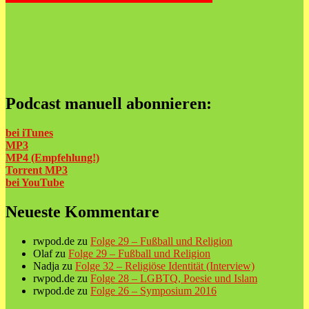
Podcast manuell abonnieren:
bei iTunes
MP3
MP4 (Empfehlung!)
Torrent MP3
bei
YouTube
Neueste Kommentare
rwpod.de
zu
Folge 29 – Fußball und Religion
Olaf
zu
Folge 29 – Fußball und Religion
Nadja
zu
Folge 32 – Religiöse Identität (Interview)
rwpod.de
zu
Folge 28 – LGBTQ, Poesie und Islam
rwpod.de
zu
Folge 26 – Symposium 2016