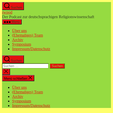
Zum
Suchen
Inhalt
rwpod
springen
Der Podcast zur deutschsprachigen Religionswissenschaft
Menü
Über uns
(Ehemaliges) Team
Archiv
Symposium
Impressum/Datenschutz
Suchen
Suchen
nach:
Suche
schließen
Menü schließen
Über uns
(Ehemaliges) Team
Archiv
Symposium
Impressum/Datenschutz