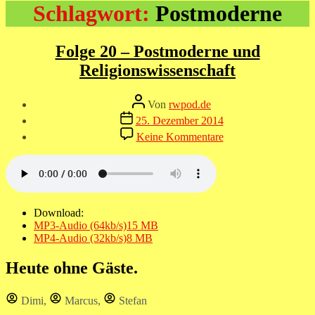
Schlagwort:
Postmoderne
Folge 20 – Postmoderne und
Religionswissenschaft
Beitragsautor
Von
rwpod.de
Veröffentlichungsdatum
25. Dezember 2014
zu
Keine Kommentare
Folge
20
–
Postmoderne
und
Religionswissenscha
Download:
MP3-Audio (64kb/s)
15 MB
MP4-Audio (32kb/s)
8 MB
Heute ohne Gäste.
Dimi
,
Marcus
,
Stefan