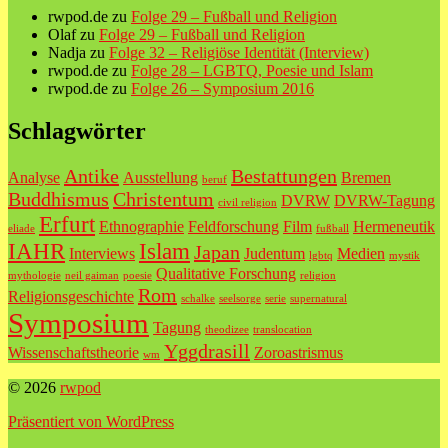
rwpod.de
zu
Folge 29 – Fußball und Religion
Olaf
zu
Folge 29 – Fußball und Religion
Nadja
zu
Folge 32 – Religiöse Identität (Interview)
rwpod.de
zu
Folge 28 – LGBTQ, Poesie und Islam
rwpod.de
zu
Folge 26 – Symposium 2016
Schlagwörter
Antike
Bestattungen
Analyse
Ausstellung
Bremen
beruf
Buddhismus
Christentum
DVRW
DVRW-Tagung
civil religion
Erfurt
Ethnographie
Feldforschung
Film
Hermeneutik
eliade
fußball
IAHR
Islam
Japan
Interviews
Judentum
Medien
lgbtq
mystik
Qualitative Forschung
mythologie
neil gaiman
poesie
religion
Rom
Religionsgeschichte
schalke
seelsorge
serie
supernatural
Symposium
Tagung
theodizee
translocation
Yggdrasill
Wissenschaftstheorie
Zoroastrismus
wm
© 2026
rwpod
Präsentiert von WordPress