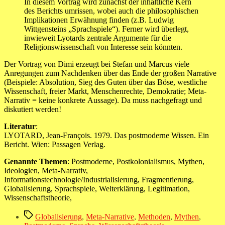
In diesem Vortrag wird zunächst der inhaltliche Kern
des Berichts umrissen, wobei auch die philosophischen
Implikationen Erwähnung finden (z.B. Ludwig
Wittgensteins „Sprachspiele“). Ferner wird überlegt,
inwieweit Lyotards zentrale Argumente für die
Religionswissenschaft von Interesse sein könnten.
Der Vortrag von Dimi erzeugt bei Stefan und Marcus viele
Anregungen zum Nachdenken über das Ende der großen Narrative
(Beispiele: Absolution, Sieg des Guten über das Böse, westliche
Wissenschaft, freier Markt, Menschenrechte, Demokratie; Meta-
Narrativ = keine konkrete Aussage). Da muss nachgefragt und
diskutiert werden!
Literatur
:
LYOTARD, Jean-François. 1979. Das postmoderne Wissen. Ein
Bericht. Wien: Passagen Verlag.
Genannte Themen
: Postmoderne, Postkolonialismus, Mythen,
Ideologien, Meta-Narrativ,
Informationstechnologie/Industrialisierung, Fragmentierung,
Globalisierung, Sprachspiele, Welterklärung, Legitimation,
Wissenschaftstheorie,
Schlagwörter
Globalisierung
,
Meta-Narrative
,
Methoden
,
Mythen
,