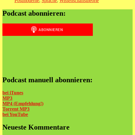
Postmoderne
,
Sprache
,
Wissenschaftstheorie
Podcast abonnieren:
Podcast manuell abonnieren:
bei iTunes
MP3
MP4 (Empfehlung!)
Torrent MP3
bei
YouTube
Neueste Kommentare