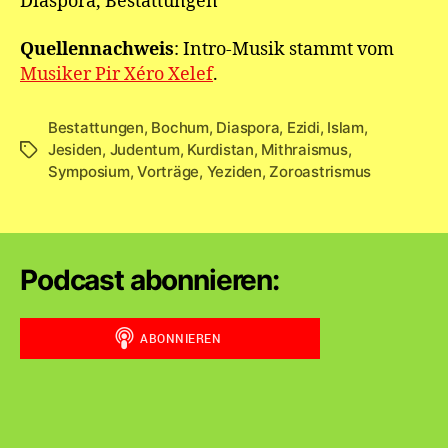
Diaspora, Bestattungen
Quellennachweis
: Intro-Musik stammt vom
Musiker Pir Xéro Xelef
.
Bestattungen
,
Bochum
,
Diaspora
,
Ezidi
,
Islam
,
Jesiden
,
Judentum
,
Kurdistan
,
Mithraismus
,
Schlagwörter
Symposium
,
Vorträge
,
Yeziden
,
Zoroastrismus
Podcast abonnieren: