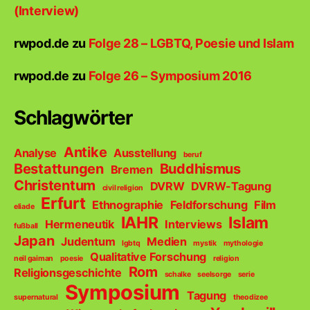
(Interview)
rwpod.de
zu
Folge 28 – LGBTQ, Poesie und Islam
rwpod.de
zu
Folge 26 – Symposium 2016
Schlagwörter
Antike
Analyse
Ausstellung
beruf
Bestattungen
Buddhismus
Bremen
Christentum
DVRW
DVRW-Tagung
civil religion
Erfurt
Ethnographie
Feldforschung
Film
eliade
IAHR
Islam
Hermeneutik
Interviews
fußball
Japan
Judentum
Medien
lgbtq
mystik
mythologie
Qualitative Forschung
neil gaiman
poesie
religion
Rom
Religionsgeschichte
schalke
seelsorge
serie
Symposium
Tagung
supernatural
theodizee