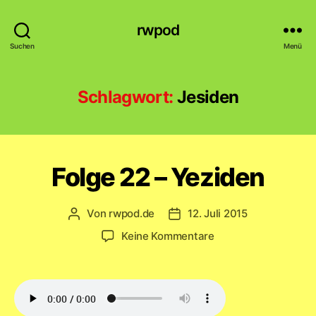
rwpod
Suchen
Menü
Schlagwort:
Jesiden
Folge 22 – Yeziden
Von
rwpod.de
12. Juli 2015
Beitragsautor
Veröffentlichungsdatum
zu
Keine Kommentare
Folge
22
–
Yeziden