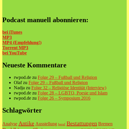
Podcast manuell abonnieren:
bei iTunes
MP3
MP4 (Empfehlung!)
Torrent MP3
bei
YouTube
Neueste Kommentare
rwpod.de
zu
Folge 29 – Fußball und Religion
Olaf
zu
Folge 29 – Fußball und Religion
Nadja
zu
Folge 32 – Religiöse Identität (Interview)
rwpod.de
zu
Folge 28 – LGBTQ, Poesie und Islam
rwpod.de
zu
Folge 26 – Symposium 2016
Schlagwörter
Antike
Bestattungen
Analyse
Ausstellung
Bremen
beruf