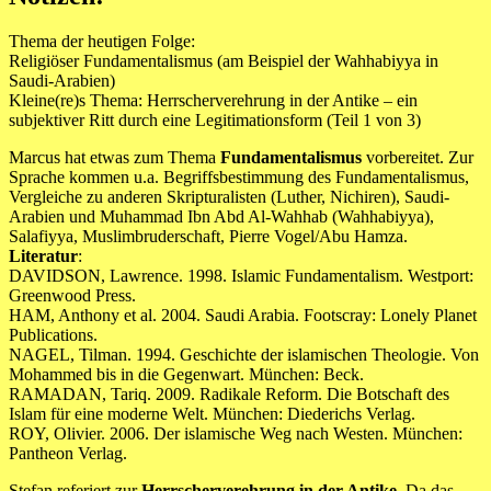
Thema der heutigen Folge:
Religiöser Fundamentalismus (am Beispiel der Wahhabiyya in
Saudi-Arabien)
Kleine(re)s Thema: Herrscherverehrung in der Antike – ein
subjektiver Ritt durch eine Legitimationsform (Teil 1 von 3)
Marcus hat etwas zum Thema
Fundamentalismus
vorbereitet. Zur
Sprache kommen u.a. Begriffsbestimmung des Fundamentalismus,
Vergleiche zu anderen Skripturalisten (Luther, Nichiren), Saudi-
Arabien und Muhammad Ibn Abd Al-Wahhab (Wahhabiyya),
Salafiyya, Muslimbruderschaft, Pierre Vogel/Abu Hamza.
Literatur
:
DAVIDSON, Lawrence. 1998. Islamic Fundamentalism. Westport:
Greenwood Press.
HAM, Anthony et al. 2004. Saudi Arabia. Footscray: Lonely Planet
Publications.
NAGEL, Tilman. 1994. Geschichte der islamischen Theologie. Von
Mohammed bis in die Gegenwart. München: Beck.
RAMADAN, Tariq. 2009. Radikale Reform. Die Botschaft des
Islam für eine moderne Welt. München: Diederichs Verlag.
ROY, Olivier. 2006. Der islamische Weg nach Westen. München:
Pantheon Verlag.
Stefan referiert zur
Herrscherverehrung in der Antike
. Da das