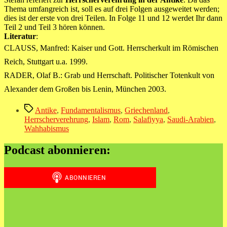
Thema umfangreich ist, soll es auf drei Folgen ausgeweitet werden;
dies ist der erste von drei Teilen. In Folge 11 und 12 werdet Ihr dann
Teil 2 und Teil 3 hören können.
Literatur
:
CLAUSS, Manfred: Kaiser und Gott. Herrscherkult im Römischen
Reich, Stuttgart u.a. 1999.
RADER, Olaf B.: Grab und Herrschaft. Politischer Totenkult von
Alexander dem Großen bis Lenin, München 2003.
Schlagwörter
Antike
,
Fundamentalismus
,
Griechenland
,
Herrscherverehrung
,
Islam
,
Rom
,
Salafiyya
,
Saudi-Arabien
,
Wahhabismus
Podcast abonnieren: