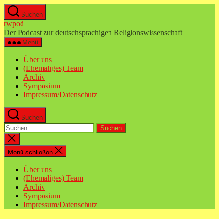
Zum
Suchen
Inhalt
rwpod
springen
Der Podcast zur deutschsprachigen Religionswissenschaft
Menü
Über uns
(Ehemaliges) Team
Archiv
Symposium
Impressum/Datenschutz
Suchen
Suchen
nach:
Suche
schließen
Menü schließen
Über uns
(Ehemaliges) Team
Archiv
Symposium
Impressum/Datenschutz