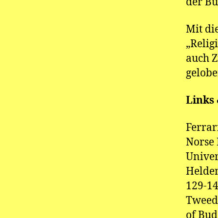
der Bu
Mit di
„Relig
auch Z
gelobe
Links 
Ferrar
Norse 
Univer
Helden
129-14
Tweed,
of Bud