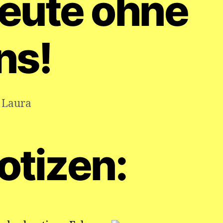
eute ohne
ns!
,
Laura
otizen: