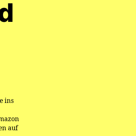
e ins
 Amazon
en auf