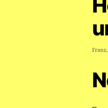
H
u
Franz
N