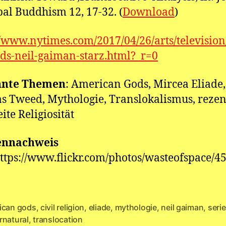
bal Buddhism 12, 17-32. (
Download
)
//www.nytimes.com/2017/04/26/arts/televisio
ds-neil-gaiman-starz.html?_r=0
nte Themen
: American Gods, Mircea Eliade,
 Tweed, Mythologie, Translokalismus, rezen
ite Religiosität
ennachweis
https://www.flickr.com/photos/wasteofspace/4
ican gods
,
civil religion
,
eliade
,
mythologie
,
neil gaiman
,
serie
rter
rnatural
,
translocation