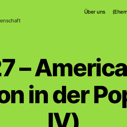
Über uns
(Ehem
senschaft
27 – Americ
ion in der Po
IV)