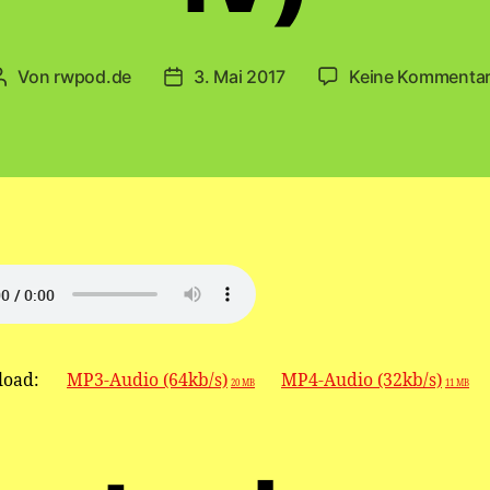
Von
rwpod.de
3. Mai 2017
Keine Kommenta
Beitragsautor
Veröffentlichungsdatum
oad:
MP3-Audio (64kb/s)
MP4-Audio (32kb/s)
20 MB
11 MB