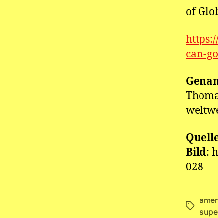
of Glo
https:
can-go
Genan
Thomas
weltwe
Quell
Bild
: 
028
amer
Schlagwö
supe