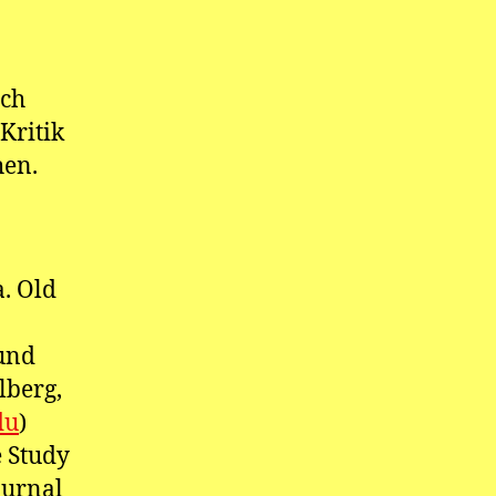
ich
Kritik
hen.
a. Old
 und
lberg,
du
)
e Study
ournal