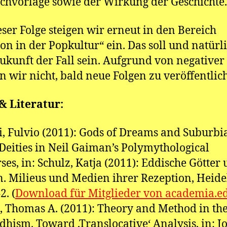
chvorlage sowie der Wirkung der Geschichte.
eser Folge steigen wir erneut in den Bereich
ion in der Popkultur“ ein. Das soll und natürl
ukunft der Fall sein. Aufgrund von negativer 
n wir nicht, bald neue Folgen zu veröffentlic
& Literatur:
i, Fulvio (2011): Gods of Dreams and Suburbi
Deities in Neil Gaiman’s Polymythological
ses, in: Schulz, Katja (2011): Eddische Götter
. Milieus und Medien ihrer Rezeption, Heide
2. (
Download für Mitglieder von academia.e
 Thomas A. (2011): Theory and Method in th
dhism. Toward ‚Translocative‘ Analysis, in: J