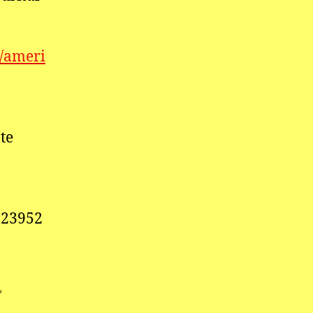
n/ameri
te
523952
,