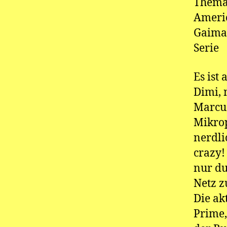
Thema 
Americ
Gaima
Serie
Es ist
Dimi, 
Marcu
Mikrop
nerdli
crazy!
nur du
Netz z
Die ak
Prime,